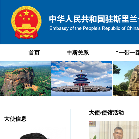
首页
中斯关系
"一带一
大使/使馆活动
大使信息