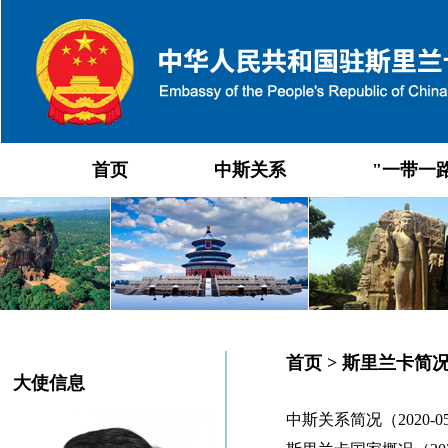
首页
中斯关系
"一带一
首页
>
斯里兰卡简
大使信息
中斯关系简况（2020-05