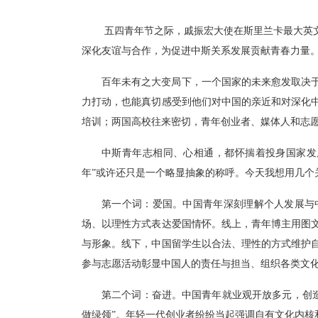
五四青年节之际，戚振宏大使在斯里兰卡最大英
深化友谊与合作，为促进中斯关系发展贡献青春力量
百年未有之大变局下，一个国家的未来愈发取决
力打动，也能真切感受到他们对中国的亲近和对深化
培训；两国高校往来密切，青年创业者、媒体人和志
中斯青年志相同、心相通，都怀揣着投身国家发
年”或许还只是一个略显抽象的称呼。今天我想用几个
第一个词：爱国。
中国
青年深刻理解个人发展与
场、以理性方式表达爱国情怀。线上，青年博主用图
与形象。线下，中国留学生以合法、理性的方式维护
参与志愿活动彰显中国人的责任与担当、组织各类文
第二个词：奋进。
中国青年就业观开放多元，
创
做绿领”。年轻一代创业者纷纷当起强调自有文化内核