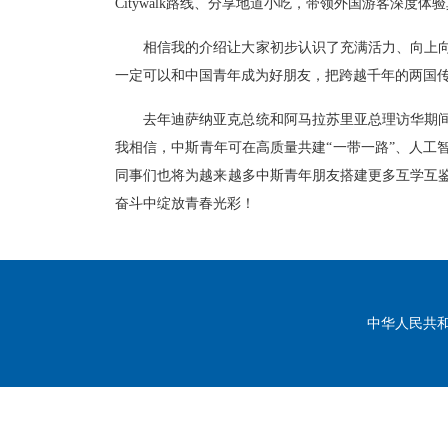
Citywalk
路线、分享地道小吃，带领外国游客深度体验
相信我的介绍让大家初步认识了充满活力、向上
一定可以和中国青年成为好朋友，把跨越千年的两国
去年迪萨纳亚克总统和阿马拉苏里亚总理访华期
我相信，中斯青年可在
高质量共建
“一带一路”、人
同事们也将为越来越多中斯青年朋友搭建更多互学互
奋斗中绽放青春光彩！
中华人民共