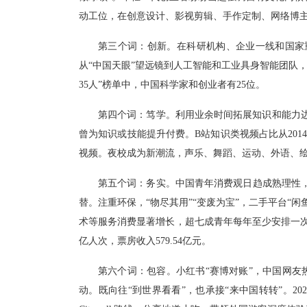
动工位，在创意设计、影视剪辑、手作定制、网络博
第三个词：创新。
在科研机构、企业一线和国家
从“中国天眼”望远镜到人工智能和工业具身智能团队
35
人”榜单中，中国科学家和创业者有
25
位。
第四个词：笃学。
利用业余时间拓展知识和能力
曾为知识或技能提升付费。
B
站知识类视频占比从
201
视频。夜校成为新潮流，声乐、舞蹈、运动、外语、
第五个词：务实。
中国青年消费观日趋成熟理性
替。注重环保，“物尽其用”“变废为宝”，二手平台“闲鱼
术等服务消费显著增长，超七成青年每年至少安排一
亿人次，票房收入
579.54
亿元。
第六个词：包容。
小红书
“赛博对账”，中国网友
动。既向往“到世界看看”，也承接“来中国转转”。
20