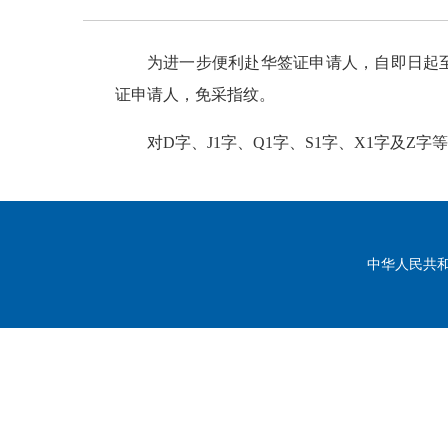
为进一步便利赴华签证申请人，自即日起至2
证申请人，免采指纹。
对D字、J1字、Q1字、S1字、X1字及
中华人民共