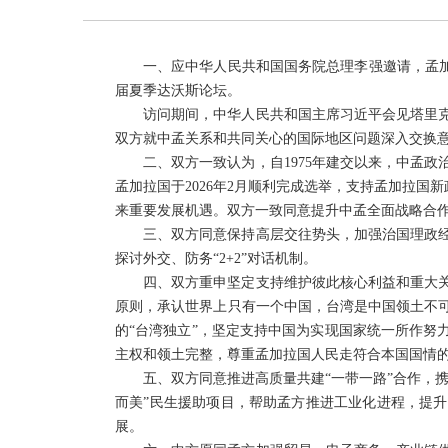
一、应中华人民共和国国务院总理李强邀请，孟加拉
届夏季达沃斯论坛。
访问期间，中华人民共和国主席习近平会见塔里
双方就中孟关系和共同关心的国际地区问题深入交换
二、双方一致认为，自1975年建交以来，中孟
孟加拉国于2026年2月顺利完成选举，支持孟加拉国
来重要发展机遇。双方一致同意提升中孟全面战略合
三、双方同意保持高层交往势头，加强治国理政
探讨外交、防务“2+2”对话机制。
四、双方重申坚定支持维护彼此核心利益和重大关
原则，承认世界上只有一个中国，台湾是中国领土不
的“台湾独立”，坚定支持中国为实现国家统一所作努
主权和领土完整，尊重孟加拉国人民走符合本国国情
五、双方同意推进高质量共建“一带一路”合作，
而美”民生援助项目，帮助孟方推进工业化进程，提
展。