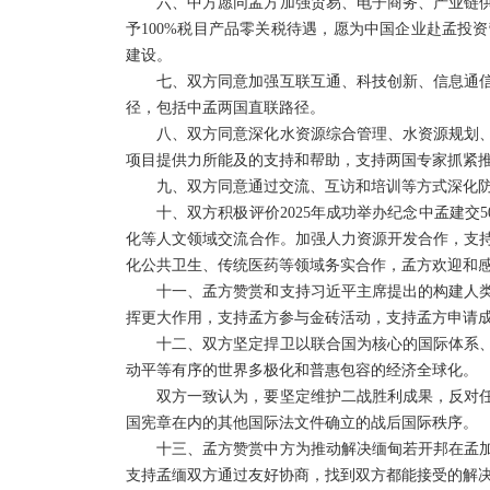
六、中方愿同孟方加强贸易、电子商务、产业链
予100%税目产品零关税待遇，愿为中国企业赴孟投
建设。
七、双方同意加强互联互通、科技创新、信息通
径，包括中孟两国直联路径。
八、双方同意深化水资源综合管理、水资源规划
项目提供力所能及的支持和帮助，支持两国专家抓紧
九、双方同意通过交流、互访和培训等方式深化
十、双方积极评价2025年成功举办纪念中孟建交
化等人文领域交流合作。加强人力资源开发合作，支
化公共卫生、传统医药等领域务实合作，孟方欢迎和
十一、孟方赞赏和支持习近平主席提出的构建人
挥更大作用，支持孟方参与金砖活动，支持孟方申请
十二、双方坚定捍卫以联合国为核心的国际体系
动平等有序的世界多极化和普惠包容的经济全球化。
双方一致认为，要坚定维护二战胜利成果，反对
国宪章在内的其他国际法文件确立的战后国际秩序。
十三、孟方赞赏中方为推动解决缅甸若开邦在孟
支持孟缅双方通过友好协商，找到双方都能接受的解