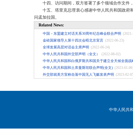
十四、访问期间，双方签署了多个领域合作文件
十五、塔里克总理衷心感谢中华人民共和国政府
问孟加拉国。
Related News:
中国－东盟建立对话关系30周年纪念峰会联合声明
(2021-
金砖国家领导人第十四次会晤北京宣言
(2022-06-23)
全球发展高层对话会主席声明
(2022-06-24)
中华人民共和国外交部声明（全文）
(2022-08-02)
中华人民共和国和白俄罗斯共和国关于建立全天候全面战
中华人民共和国和土库曼斯坦联合声明(全文)
(2023-01-06
外交部就美方宣称击落中国无人飞艇发表声明
(2023-02-0
中华人民共