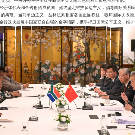
政治局委员、中央外办主任王毅在新德里会见南非总统府部长恩特沙韦尼。
经济体代表和金砖创始成员国，始终坚定维护多边主义，倡导国际关系
作的典范。当前单边主义、丛林法则损害各国正当权益，破坏国际关系准
金砖这块发展中国家联合自强的金字招牌，携手捍卫国际公平正义，维护