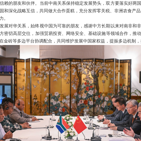
信赖的朋友和伙伴。当前中南关系保持稳定发展势头，双方要落实好两
固和深化战略互信，共同做大合作蛋糕，充分发挥零关税、非洲农食产品输华
力。
发展对华关系，始终视中国为可靠的朋友，感谢中方长期以来对南非和
方密切高层交往，加强贸易投资、网络安全、基础设施等领域合作，推
在金砖等多边平台协调配合，共同维护发展中国家权益，提振多边机制，