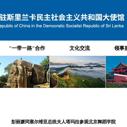
"一带一路"合作
文化交流
领事
彭丽媛同塞尔维亚总统夫人塔玛拉参观北京舞蹈学院