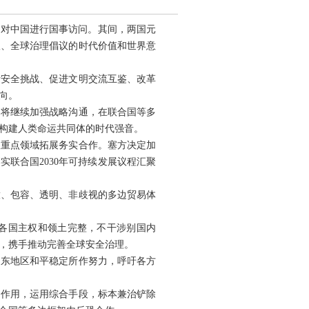
8日对中国进行国事访问。其间，两国元
议、全球治理倡议的时代价值和世界意
际安全挑战、促进文明交流互鉴、改革
向。
，将继续加强战略沟通，在联合国等多
构建人类命运共同体的时代强音。
议重点领域拓展务实合作。塞方决定加
联合国2030年可持续发展议程汇聚
放、包容、透明、非歧视的多边贸易体
各国主权和领土完整，不干涉别国内
，携手推动完善全球安全治理。
中东地区和平稳定所作努力，呼吁各方
调作用，运用综合手段，标本兼治铲除