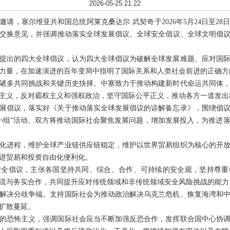
2026-05-25 21:22
请，塞尔维亚共和国总统阿莱克桑达尔·武契奇于2026年5月24日至2
交换意见，并强调推动落实全球发展倡议、全球安全倡议、全球文明倡
提出的四大全球倡议，认为四大全球倡议为破解全球发展难题、应对国
力量，在加速演进的百年变局中指明了国际关系和人类社会前进的正确方
诸多共同挑战和关键历史抉择。中塞致力于推动构建新时代命运共同体
主义，反对霸权主义和强权政治，坚守国际公平正义，推动各方一道发出
展倡议，落实好《关于推动落实全球发展倡议的谅解备忘录》，围绕倡
小组”活动。双方将推动国际社会聚焦发展问题，增加发展投入，为推进落实
化进程，维护全球产业链供应链稳定，维护以世界贸易组织为核心的开
进贸易和投资自由化便利化。
安全倡议，主张各国坚持共同、综合、合作、可持续的安全观，坚持尊重
流与务实合作，共同提升应对传统领域和非传统领域安全风险挑战的能力
解决分歧争端。支持国际社会为推动政治解决乌克兰危机、恢复海湾和
扩散蔓延。
的恐怖主义，强调国际社会应当不断加强反恐合作，发挥联合国中心协