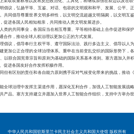
上采取双重标准以及将反恐政治化、工具化，将继续加强在双边以及在联
明倡议，弘扬平等、互鉴、对话、包容的文明观和和平、发展、公平、
。共同倡导尊重世界文明多样性，以文明交流超越文明隔阂，以文明互
，促进各国人民相知相亲，共同推动人类文明发展进步。
人类的共同事业，各国应当在相互尊重、平等相待基础上合作促进和保
通合作，推动全球人权治理以更加公正的方式发展。
理倡议，倡导奉行主权平等、遵守国际法治、践行多边主义、倡导以人
建更加公正合理的全球治理体系。重申在当前变乱交织的国际形势下，
、以联合国宪章宗旨和原则为基础的国际关系基本准则。塞方愿加入并积
、促进各国友好合作发挥积极作用。
同但有区别的责任和各自能力原则携手应对气候变化带来的挑战，推动
能全球治理中发挥主渠道作用，愿深化互利合作，加强人工智能发展战
共产品。塞方支持建立并愿加入世界人工智能合作组织，支持中方举办
中华人民共和国驻斯里兰卡民主社会主义共和国大使馆 版权所有