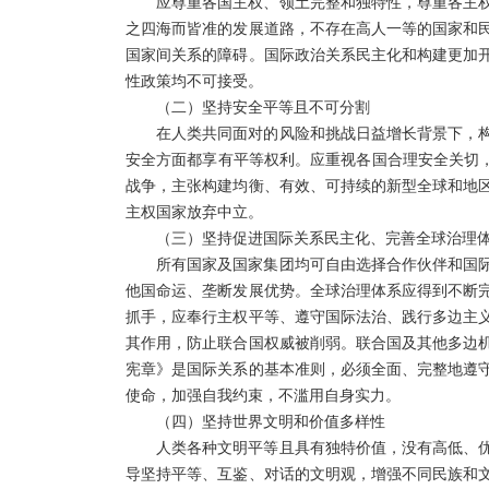
应尊重各国主权、领土完整和独特性，尊重各主
之四海而皆准的发展道路，不存在高人一等的国家和
国家间关系的障碍。国际政治关系民主化和构建更加
性政策均不可接受。
（二）坚持安全平等且不可分割
在人类共同面对的风险和挑战日益增长背景下，
安全方面都享有平等权利。应重视各国合理安全关切，
战争，主张构建均衡、有效、可持续的新型全球和地
主权国家放弃中立。
（三）坚持促进国际关系民主化、完善全球治理
所有国家及国家集团均可自由选择合作伙伴和国
他国命运、垄断发展优势。全球治理体系应得到不断
抓手，应奉行主权平等、遵守国际法治、践行多边主
其作用，防止联合国权威被削弱。联合国及其他多边
宪章》是国际关系的基本准则，必须全面、完整地遵
使命，加强自我约束，不滥用自身实力。
（四）坚持世界文明和价值多样性
人类各种文明平等且具有独特价值，没有高低、
导坚持平等、互鉴、对话的文明观，增强不同民族和