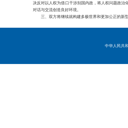
决反对以人权为借口干涉别国内政，将人权问题政治
对话与交流创造良好环境。
三、双方将继续就构建多极世界和更加公正的新
中华人民共