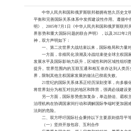
中华人民共和国和俄罗斯联邦都拥有悠久历史文
平衡和完善国际关系体系中发挥建设性作用。遵循中俄
明》、2005年7月1日《中华人民共和国和俄罗斯联邦
界形势和重大国际问题的联合声明》，以及2022年
神，双方声明如下：
一、第二次世界大战结束以来，国际格局和力量
一方面，非殖民化浪潮及冷战结束使全球主权国
发展水平及国际影响力跃升，区域性和跨区域性组织
提升。世界范围内的互联互通和相互依存达到人类历
界，限制其他主权国家发展的做法已彻底失败。
21世纪的国际关系体系正经历深刻变革，向多极
将世界划分为相互对抗的地区和阵营，强调必须建设
另一方面，国际形势愈加复杂，单边胁迫、霸权
治理机构在协调国家间行动和调解国际争端时更加困
法则的危险。
二、双方呼吁国际社会秉持以下主要原则倡导平
（一）坚持开放包容、互利合作