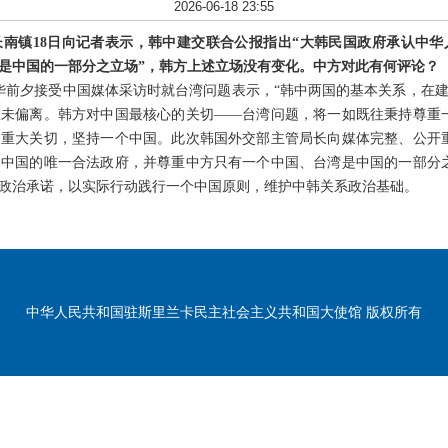
2026-06-18 23:55
南镇18日向记者表示，韩中建交联合公报指出“大韩民国政府承认中
是中国的一部分之立场”，韩方上述立场没有变化。中方对此有何评论？
华前夕接受中国媒体采访时就台湾问题表示，“韩中两国的基本关系，在
未偏离。韩方对中国最核心的关切——台湾问题，将一如既往秉持尊重
重大关切，坚持一个中国。此次韩国外交部主管局长向媒体完整、公开
中国的唯一合法政府，并尊重中方只有一个中国、台湾是中国的一部分
政治承诺，以实际行动践行一个中国原则，维护中韩关系政治基础。
中华人民共和国驻斯里兰卡民主社会主义共和国大使馆 版权所有