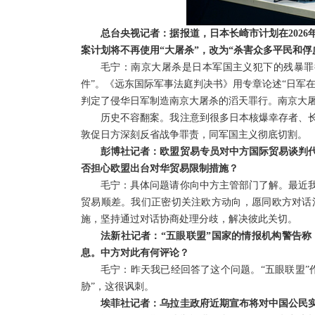
总台央视记者：据报道，日本长崎市计划在202
案计划将不再使用“大屠杀”，改为“杀害众多平民和
毛宁：南京大屠杀是日本军国主义犯下的残暴罪
件”。《远东国际军事法庭判决书》用专章论述“日军
判定了侵华日军制造南京大屠杀的滔天罪行。南京大
历史不容翻案。我注意到很多日本核爆幸存者、
敦促日方深刻反省战争罪责，同军国主义彻底切割。
彭博社记者：欧盟贸易专员对中方国际贸易谈判
否担心欧盟出台对华贸易限制措施？
毛宁：具体问题请你向中方主管部门了解。最近
贸易顺差。我们正密切关注欧方动向，愿同欧方对话
施，坚持通过对话协商处理分歧，解决彼此关切。
法新社记者：“五眼联盟”国家的情报机构警告
息。中方对此有何评论？
毛宁：昨天我已经回答了这个问题。“五眼联盟”
胁”，这很讽刺。
埃菲社记者：乌拉圭政府近期宣布将对中国公民