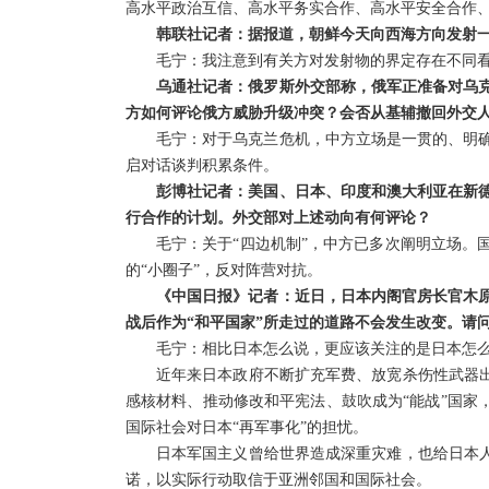
高水平政治互信、高水平务实合作、高水平安全合作
韩联社记者：据报道，朝鲜今天向西海方向发射
毛宁：我注意到有关方对发射物的界定存在不同
乌通社记者：俄罗斯外交部称，俄军正准备对乌
方如何评论俄方威胁升级冲突？会否从基辅撤回外交
毛宁：对于乌克兰危机，中方立场是一贯的、明
启对话谈判积累条件。
彭博社记者：美国、日本、印度和澳大利亚在新
行合作的计划。外交部对上述动向有何评论？
毛宁：关于“四边机制”，中方已多次阐明立场。
的“小圈子”，反对阵营对抗。
《中国日报》记者：近日，日本内阁官房长官木原
战后作为“和平国家”所走过的道路不会发生改变。请
毛宁：相比日本怎么说，更应该关注的是日本怎
近年来日本政府不断扩充军费、放宽杀伤性武器出
感核材料、推动修改和平宪法、鼓吹成为“能战”国家
国际社会对日本“再军事化”的担忧。
日本军国主义曾给世界造成深重灾难，也给日本人
诺，以实际行动取信于亚洲邻国和国际社会。