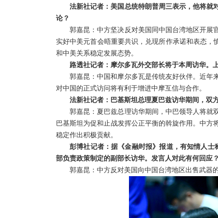
法新社记者：美国总统特朗普周三表示，他将就
论？
郭嘉昆：中方坚决反对美国同中国台湾地区开展
实好中美元首会晤重要共识，兑现所作承诺和表态，慎
和中美关系稳定发展态势。
路透社记者：摩尔多瓦外交部长将于本周访华。上
郭嘉昆：中国和摩尔多瓦是传统友好伙伴。近年
对中国的正式访问将有利于增进中摩互信与合作。
法新社记者：巴基斯坦总理夏巴兹访华期间，双
郭嘉昆：夏巴兹总理访华期间，中巴领导人将就
巴基斯坦为促和止战发挥公正平衡的斡旋作用。中方
稳定作出积极贡献。
彭博社记者：据《金融时报》报道，有知情人士称
部负责政策制定的副部长访华。发言人对此有何回应
郭嘉昆：中方反对美国向中国台湾地区出售武器