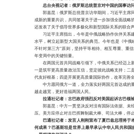
总台央视记者：俄罗斯总统普京对中国的国事访
郭嘉昆：俄罗斯总统普京访华期间，习近平主席
成新的重要共识，共同签署关于进一步加强全面战略协
还发表了关于倡导世界多极化和新型国际关系的联合声
习近平主席指出，今年是中俄战略协作伙伴关系建
水平，树立起新型大国关系的典范。今年也是《中俄睦
不针对第三方”原则，坚持平等相待、相互尊重、重
年变局中的关键恒量。
在两国元首共同战略引领下，中俄关系已经迈上
一是筑牢更高质量政治互信，坚定彼此战略支持；二
代友好根基；四是开展更高质量国际协作，改革完善
中方愿同俄方一道，全力落实好两国元首达成的
越走越宽，更好造福两国人民。
拉通社记者：古巴政府强烈反对美国起诉古巴领袖
郭嘉昆：中方一贯坚决反对没有国际法依据、未
压。美方应停止对古巴挥舞制裁大棒、司法大棒，停
巴通社记者：发言人刚刚宣布了夏巴兹总理将于
何成果？巴基斯坦是世界上最早承认中华人民共和国的国