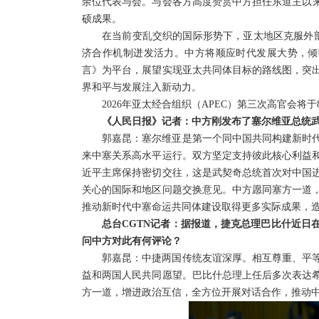
余位代表与会。与会各方高度赞赏中方担任东道主以来推
硕成果。
在当前变乱交织的国际形势下，亚太地区克服外部
济合作机制迸发活力。中方将顺应时代发展大势，倾听
言》为平台，展望实现亚太共同体目标的路线图，突
界和平与发展注入新动力。
2026年亚太经合组织（APEC）第三次高官会将
《人民日报》记者：中方刚发布了塞尔维亚总统
郭嘉昆：塞尔维亚是第一个同中国共同构建新时
来中塞关系高水平运行。双方坚定支持彼此核心利益
近平主席保持密切交往，这是武契奇总统首次对中国
关心的国际和地区问题交换意见。中方愿同塞方一道
推动新时代中塞命运共同体建设取得更多实际成果，
总台CGTN记者：据报道，捷克总理巴比什近日
问中方对此有何评论？
郭嘉昆：中捷两国传统友谊深厚。相互尊重、平
益和两国人民共同愿望。巴比什总理上任后多次表达
方一道，增进政治互信，全方位开展对话合作，推动