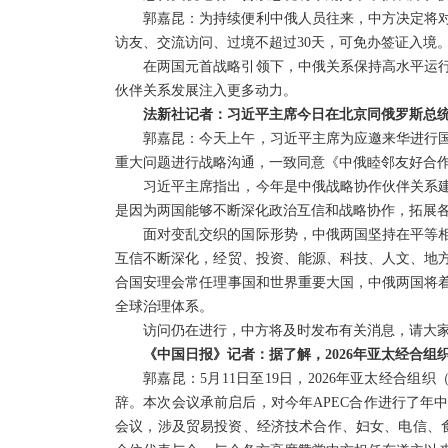
郭嘉昆：为持续便利中俄人员往来，中方决定将对俄
访友、交流访问、过境不超过30天，可免办签证入境
在两国元首战略引领下，中俄关系保持高水平运
伙伴关系发展注入更多动力。
法新社记者：习近平主席今日在北京同俄罗斯总
郭嘉昆：今天上午，习近平主席为应邀来华进行
重大问题进行战略沟通，一致同意《中俄睦邻友好合
习近平主席指出，今年是中俄战略协作伙伴关系建
是因为两国能够不断深化政治互信和战略协作，拓展
面对变乱交织的国际形势，中俄两国坚持在平等
互信不断深化，经贸、投资、能源、科技、人文、地
合国安理会常任理事国和世界重要大国，中俄两国将
全球治理体系。
访问仍在进行，中方将及时发布有关消息，请大
《中国日报》记者：据了解，2026年亚太经合组
郭嘉昆：5月11日至19日，2026年亚太经合
辞。本次会议承前启后，对今年APEC合作进行了年
会议，涉及贸易投资、经济技术合作、妇女、电信、食