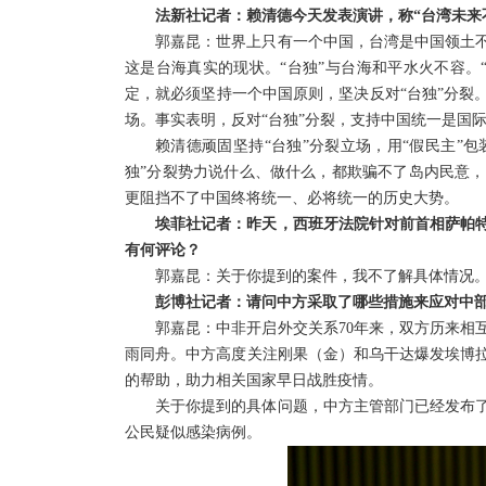
法新社记者：赖清德今天发表演讲，称“台湾未来
郭嘉昆：世界上只有一个中国，台湾是中国领土
这是台海真实的现状。“台独”与台海和平水火不容。
定，就必须坚持一个中国原则，坚决反对“台独”分裂
场。事实表明，反对“台独”分裂，支持中国统一是国
赖清德顽固坚持“台独”分裂立场，用“假民主”包
独”分裂势力说什么、做什么，都欺骗不了岛内民意
更阻挡不了中国终将统一、必将统一的历史大势。
埃菲社记者：昨天，西班牙法院针对前首相萨帕
有何评论？
郭嘉昆：关于你提到的案件，我不了解具体情况
彭博社记者：请问中方采取了哪些措施来应对中
郭嘉昆：中非开启外交关系70年来，双方历来相
雨同舟。中方高度关注刚果（金）和乌干达爆发埃博
的帮助，助力相关国家早日战胜疫情。
关于你提到的具体问题，中方主管部门已经发布
公民疑似感染病例。