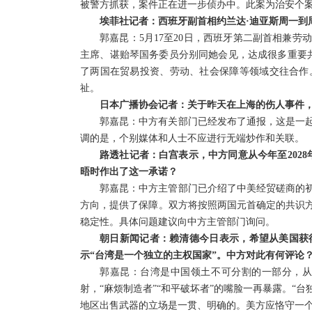
被警方抓获，案件正在进一步侦办中。此案为治安个
埃菲社记者：西班牙副首相约兰达·迪亚斯周一到
郭嘉昆：5月17至20日，西班牙第二副首相兼劳
主席、谌贻琴国务委员分别同她会见，达成很多重要
了两国在贸易投资、劳动、社会保障等领域交往合作
祉。
日本广播协会记者：关于昨天在上海的伤人事件
郭嘉昆：中方有关部门已经发布了通报，这是一
调的是，个别媒体和人士不应进行无端炒作和关联。
路透社记者：白宫表示，中方同意从今年至202
晤时作出了这一承诺？
郭嘉昆：中方主管部门已介绍了中美经贸磋商的
方向，提供了保障。双方将按照两国元首确定的共识
稳定性。具体问题建议向中方主管部门询问。
朝日新闻记者：赖清德今日表示，希望从美国获
示“台湾是一个独立的主权国家”。中方对此有何评论
郭嘉昆：台湾是中国领土不可分割的一部分，
射，“麻烦制造者”“和平破坏者”的嘴脸一再暴露。“
地区出售武器的立场是一贯、明确的。美方应恪守一