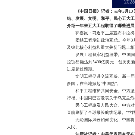
《中国日报》记者：去年5月1
结、发展、文明、和平、民心五大工
介绍一年来五大工程取得了哪些进展
郭嘉昆：习近平主席宣布中拉携
团结工程增进政治互信。今年3
及彼此核心利益和重大关切问题上相
发展工程筑牢利益纽带。中国同
拉贸易额达到5490亿美元，创历史
进度超过预期。
文明工程促进交流互鉴。新一届
多国，在当地掀起“中国热”。
和平工程维护共同安全。中方坚
行径。中国同巴西发表关于乌克兰危
民心工程惠及人民大众。中方对
直航刷新了全球最长航线纪录。“丝
无论国际风云如何变化，中国将
人民。
法新社记者：中美代表团今天在