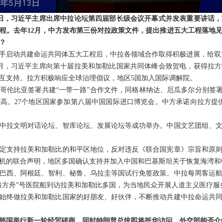
3日，习近平主席出席中拉论坛第四届部长级会议开幕式并发表重要讲话
程。去年12月，中方发布第三份对拉政策文件，提出推进五大工程落地
？
手启动共建命运共同体五大工程后，中拉各领域合作取得积极进展，给双
月，习近平主席向第十届拉美和加勒比国家共同体峰会致贺电，获得拉
互支持。拉方积极响应全球治理倡议，地区5国加入国际调解院。
哥伦比亚签署共建“一带一路”合作文件，同格林纳达、厄瓜多尔分别签署“
新高。27个地区国家参加第八届中国国际进口博览会。中方承诺向拉方提
中拉文明对话论坛、智库论坛、发展论坛等成功举办。中国文艺团组、
定支持拉美和加勒比的和平区地位，反对违反《联合国宪章》宗旨和原
机的联合声明，地区多国确认支持并加入中国和巴基斯坦关于恢复海湾和
巴西、阿根廷、智利、秘鲁、乌拉圭等国试行免签政策。中拉每周客运航
路方舟”号医院船到访拉美和加勒比多国，为当地民众开展人道主义医疗服
始终做拉美和加勒比国家的好朋友、好伙伴，不断推动共建中拉命运共
韩国举行新一轮经贸磋商，同时特朗普总统即将抵华访问。外交部能否介