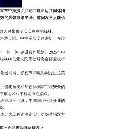
，宣布中拉携手启动共建命运共同体团
见效的具体政策主张。请问发言人能否
方人民带来了实实在在的福祉。
方热烈反响。中拉高层交往密切，在涉
一带一路”建设合作规划。2025年中
供的660亿元人民币信贷资金额度执行
文化巡回展、影视节和电影周走进拉美
则、侵犯拉美和加勒比国家主权安全的
中东地区和平稳定五点倡议。
班量增至24班，中国同阿根廷开通的
务。
同体五大工程走深走实，更好造福双方
绍此次磋商的具体情况？