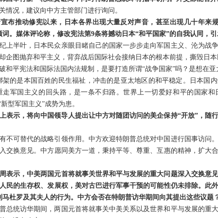
关情况，建议向中方主管部门进行询问。
府宣布推动修宪以来，日本各界出现大量反对声音，甚至出现几十年来规
高频词。媒体评论称，修改宪法第9条将撼动日本“和平国家”的自我认同，
世纪上半叶，日本民众亲眼目睹自己的国家一步步走向军国主义、沦为战
却企图抛弃和平主义，背弃战后国际社会接纳日本的根本前提，撕毁日本民
破和平宪法和国际法国内法规制，是要打造所谓“战争国家”吗？是想在亚
，绑架的是本国百姓的民生福祉，冲击的是亚太地区的和平稳定。日本国
重走军国主义的回头路，是一条不归路。世界上一切爱好和平的国家和
“新型军国主义”成势为患。
上表示，将向中国领导人提出让中方对随团访问的美企保持“开放”，随
有不可替代的战略引领作用。中方欢迎特朗普总统对中国进行国事访问
入交换意见。中方愿同美方一道，秉持平等、尊重、互惠的精神，扩大
周表示，中美两国元首将就事关世界和平与发展的重大问题深入交换意
人民的生存权、发展权，美对古巴进行军事干预的可能性仍未排除。此
制马杜罗及其夫人的行为。中方会否在特朗普访华期间向其提出这些议题
普总统访华期间，两国元首将就事关中美关系以及世界和平与发展的重