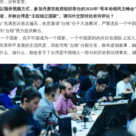
的，没有改变。
以预录视频方式，参加丹麦非政府组织举办的2026年“哥本哈根民主峰会
缩，并称台湾是“主权独立国家”。请问外交部对此有何评论？
会”充满意识形态偏见，执意邀请“台独”分子大放厥词，严重违反一个中
为“台独”势力提供舞台。
是一个国家，也不可能成为一个国家。一个中国原则的共识在国际上深入
岸关系和平发展的主流民意，四处兜售“台独”分裂主张，散布虚假叙事，
说什么、做什么，都改变不了台湾是中国领土一部分的历史和法理事实，