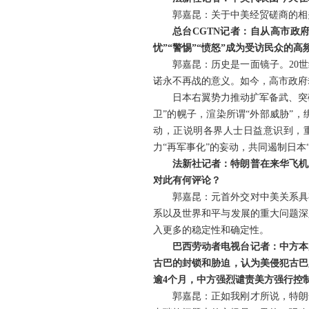
郭嘉昆：关于中美经贸磋商的相
总台CGTN记者：自从高市政
忧”“警惕”“愤怒”成为受访民众的
郭嘉昆：历史是一面镜子。20
诺永不再战的意义。如今，高市政府
日本右翼势力推动扩军备武、突
卫”的幌子，渲染所谓“外部威胁”
动，正说明各界人士日益意识到，
力“再军事化”的妄动，共同遏制日本
法新社记者：特朗普在来华飞机
对此有何评论？
郭嘉昆：元首外交对中美关系具
系以及世界和平与发展的重大问题深
入更多的稳定性和确定性。
巴西劳动者电视台记者：中方本
古巴的封锁和胁迫，认为美侵犯古巴
逾4个月，中方强烈谴责美方强行控
郭嘉昆：正如我刚才所说，特朗