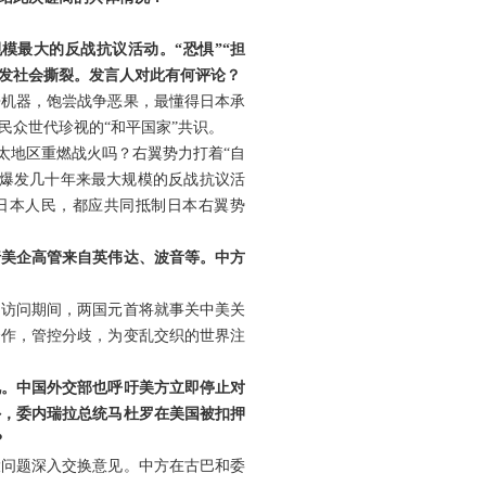
模最大的反战抗议活动。“恐惧”“担
引发社会撕裂。发言人对此有何评论？
争机器，饱尝战争恶果，最懂得日本承
众世代珍视的“和平国家”共识。
太地区重燃战火吗？右翼势力打着“自
内爆发几十年来最大规模的反战抗议活
日本人民，都应共同抵制日本右翼势
行美企高管来自英伟达、波音等。中方
。访问期间，两国元首将就事关中美关
合作，管控分歧，为变乱交织的世界注
见。中国外交部也呼吁美方立即停止对
外，委内瑞拉总统马杜罗在美国被扣押
？
大问题深入交换意见。中方在古巴和委