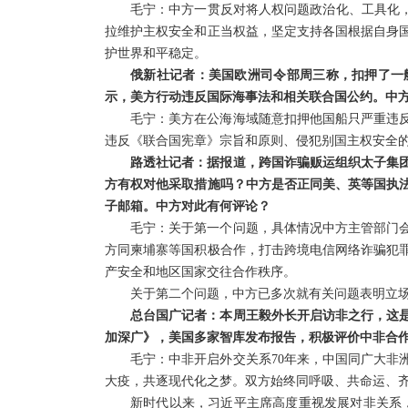
毛宁：中方一贯反对将人权问题政治化、工具化，
拉维护主权安全和正当权益，坚定支持各国根据自身
护世界和平稳定。
俄新社记者：美国欧洲司令部周三称，扣押了一
示，美方行动违反国际海事法和相关联合国公约。中
毛宁：美方在公海海域随意扣押他国船只严重违
违反《联合国宪章》宗旨和原则、侵犯别国主权安全
路透社记者：据报道，跨国诈骗贩运组织太子集
方有权对他采取措施吗？中方是否正同美、英等国执
子邮箱。中方对此有何评论？
毛宁：关于第一个问题，具体情况中方主管部门
方同柬埔寨等国积极合作，打击跨境电信网络诈骗犯
产安全和地区国家交往合作秩序。
关于第二个问题，中方已多次就有关问题表明立
总台国广记者：本周王毅外长开启访非之行，这是
加深广》，美国多家智库发布报告，积极评价中非合
毛宁：中非开启外交关系70年来，中国同广大非
大疫，共逐现代化之梦。双方始终同呼吸、共命运、
新时代以来，习近平主席高度重视发展对非关系