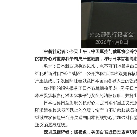
中新社记者：今天上午，中国军控与裁军协会等
的核野心对世界和平构成严重威胁，呼吁日本首相高
毛宁：日本新政府执政以来，急不可耐地暴露出日
强化所谓对日“延伸威慑”，公开声称“日本应该拥有
严重挑战，引发国际社会以及日本国内各界人士的强
你提到的报告揭露了日本右翼拥核图谋，列举日
本右翼涉核言行对国际和平与安全的消极影响，并提
日本右翼日益膨胀的核野心，是日本军国主义死
即澄清在核武器问题上的立场，恪守《不扩散核武器条
继续在双多边平台开展遏制日本拥核野心、加强对日
正义的底线红线。
深圳卫视记者：据报道，美国白宫近日发表声明称