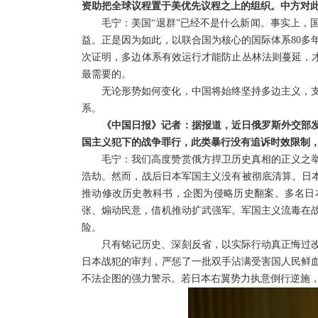
资助把全球议程置于美优先议程之上的组织。中方对
毛宁：美国“退群”已经不是什么新闻。事实上，
益。正是因为如此，以联合国为核心的国际体系80多
次证明，多边体系有效运行才能防止丛林法则蔓延，才
最需要的。
无论形势如何变化，中国将始终坚持多边主义，
系。
《中国日报》记者：据报道，近日俄罗斯外交部发
国主义犯下的战争罪行，此类暴行没有追诉时效限制
毛宁：我们高度赞赏俄方捍卫历史真相的正义之
浩劫。然而，战后日本军国主义没有被彻底清算。日本
推动修改历史教科书，企图为侵略历史翻案。多名日
张、煽动民意，借机推动扩武强军。军国主义流毒在
险。
只有铭记历史、深刻反省，以实际行动真正悔过改
日本战犯的审判，严惩了一批双手沾满受害国人民鲜
不法企图的强力警示。若日本右翼势力执意倒行逆施