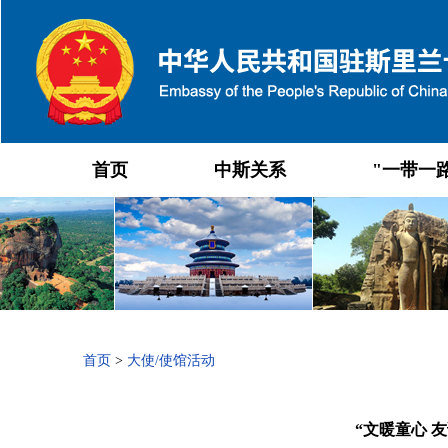
首页
中斯关系
"一带一
首页
>
大使/使馆活动
“文暖童心 