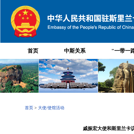
首页
中斯关系
"一带一
首页
>
大使/使馆活动
戚振宏大使和斯里兰卡