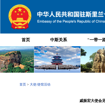
首页
中斯关系
"一带一
首页
>
大使/使馆活动
戚振宏大使会见