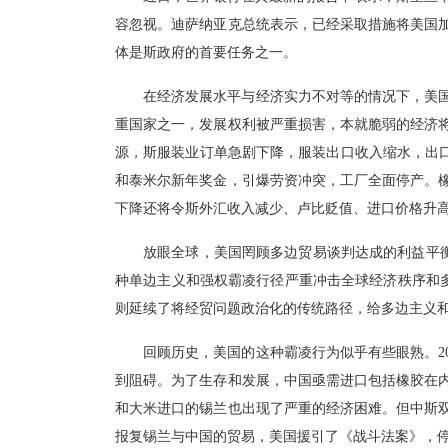
容忽视。迪萨纳亚克总统表示，已经采取措施将美国
体是斯政府的首要任务之一。
在经济发展水平与经济实力不对等的情况下，美
重国家之一，发展权利被严重损害，本就脆弱的经济
源，斯服装业订单急剧下降，服装出口收入缩水，出口
和泰米尔新年奖金，引爆劳资冲突，工厂全面停产。
下降还将令斯外汇收入减少、卢比贬值、进口价格升
放眼全球，美国罔顾多边贸易谈判达成的利益平衡
种单边主义和强权霸凌行径严重冲击全球经济秩序和多
则延续了将经贸问题政治化的传统路径，给多边主义
回顾历史，美国的这种霸凌行为似乎有些眼熟。2
到阻碍。为了生存和发展，中国亟需进口包括橡胶在
和大米进口的锡兰也出现了严重的经济困难。但中斯
报复锡兰与中国的贸易，美国援引了《战斗法案》，