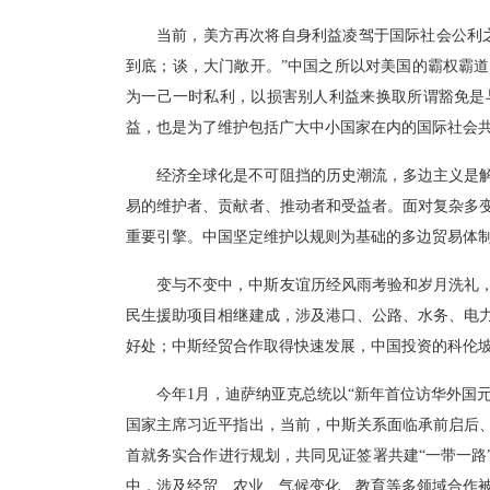
当前，美方再次将自身利益凌驾于国际社会公利
到底；谈，大门敞开。”中国之所以对美国的霸权霸
为一己一时私利，以损害别人利益来换取所谓豁免是
益，也是为了维护包括广大中小国家在内的国际社会
经济全球化是不可阻挡的历史潮流，多边主义是
易的维护者、贡献者、推动者和受益者。面对复杂多变
重要引擎。中国坚定维护以规则为基础的多边贸易体制
变与不变中，中斯友谊历经风雨考验和岁月洗礼
民生援助项目相继建成，涉及港口、公路、水务、电
好处；中斯经贸合作取得快速发展，中国投资的科伦
今年1月，迪萨纳亚克总统以“新年首位访华外国
国家主席习近平指出，当前，中斯关系面临承前启后
首就务实合作进行规划，共同见证签署共建“一带一路
中，涉及经贸、农业、气候变化、教育等多领域合作被