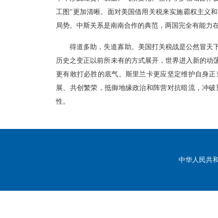
工图”更加清晰。面对美国借用关税来实施霸权主义
局势。中斯关系是南南合作的典范，两国完全有能力
得道多助，失道寡助。美国打关税战是公然冒天
历史之变正以前所未有的方式展开，世界进入新的动
更有敢打必胜的底气。斯里兰卡更应坚定维护自身正
展、共创繁荣，抵御地缘政治和阵营对抗暗流，冲破
性。
中华人民共