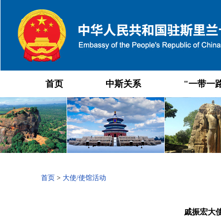
首页
中斯关系
"一带一
首页
>
大使/使馆活动
戚振宏大